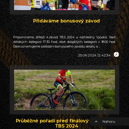
Přidáváme bonusový závod
Připomínáme zítřejší 4.závod TBS 2024 u rozhledny Vysoká. Start
dětských kategorii 17:30 hod., start dospělých kategorii v 18:00 hod.
Dále oznamujeme pořádání bonusového závodu seriálu a ...
25.06.2024 12:42:34
Průběžné pořadí před finálovým závodem
Nahoru
TBS 2024