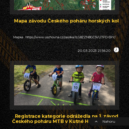
Mapa závodu Českého poháru horských kol
Mapka https://www.uschovna.cz/zasilka/ILG8ZZN8GC5VU7PD-ERY/
...
20.03.2023 21:56:20
Registrace kategorie odrážedla na 1. závod
Českého poháru MTB v Kutné Hoře spuštěna!
Nahoru