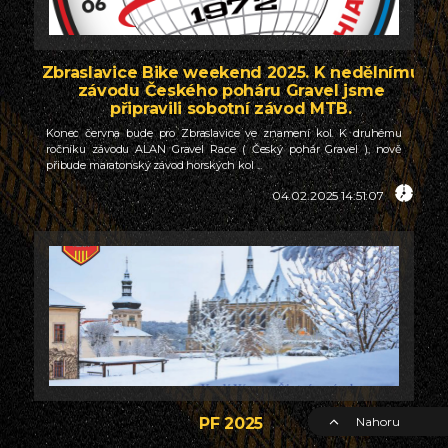
Zbraslavice Bike weekend 2025. K nedělnímu
závodu Českého poháru Gravel jsme
připravili sobotní závod MTB.
Konec června bude pro Zbraslavice ve znamení kol. K druhému
ročníku závodu ALAN Gravel Race ( Český pohár Gravel ), nově
přibude maratonský závod horských kol ...
04.02.2025 14:51:07
PF 2025
Nahoru