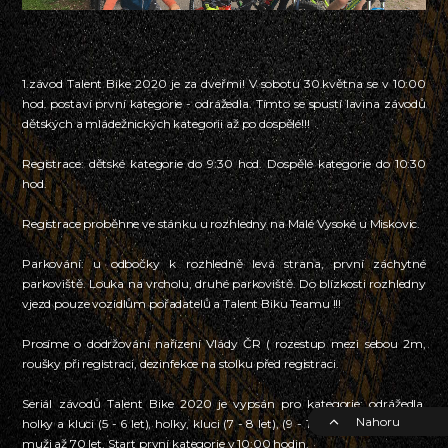
1.závod Talent Bike 2020 je za dveřmi! V sobotu 30.května se v 10:00
hod. postaví první kategorie - odrážedla. Tímto se spustí lavina závodů
dětských a mládežnických kategorii až po dospělé!!!
Registrace: dětské kategorie do 9:30 hod. Dospělé kategorie do 10:30
hod.
Registrace proběhne ve stánku u rozhledny na Malé Vysoké u Miskovic.
Parkování: u odbočky k rozhledně levá strana, první záchytné
parkoviště. Louka na vrcholu, druhé parkoviště. Do blízkosti rozhledny
vjezd pouze vozidlům pořadatelů a Talent Biku Teamu !!!
Prosíme o dodržování nařízení Vlády ČR ( rozestup mezi sebou 2m,
roušky při registraci, dezinfekce na stolku před registraci.
Seriál závodů Talent Bike 2020 je vypsán pro kategorie: odrážedla,
Nahoru
holky a kluci (5 - 6 let), holky, kluci (7 - 8 let), (9 - 10 let), kadeti, junioři,
muži až 70 let. Start první kategorie v 10:00 hodin.