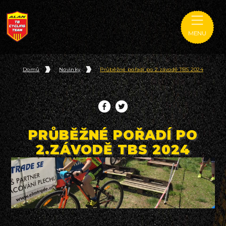
MENU
Domů
Novinky
Průběžné pořadí po 2.závodě TBS 2024
PRŮBĚŽNÉ POŘADÍ PO
2.ZÁVODĚ TBS 2024