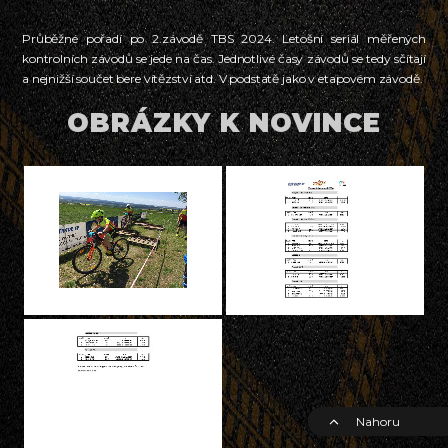
Průběžné pořadí po 2.závodě TBS 2024. Letošní seriál měřených
kontrolních závodů se jede na čas. Jednotlivé časy závodů se tedy sčítají
a nejnižší součet bere vítězství atd. V podstatě jako v etapovém závodě.
OBRÁZKY K NOVINCE
Nahoru