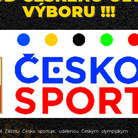
VÝBORU !!!
žel Záštitu Česko sportuje, udělenou Českým olympijským