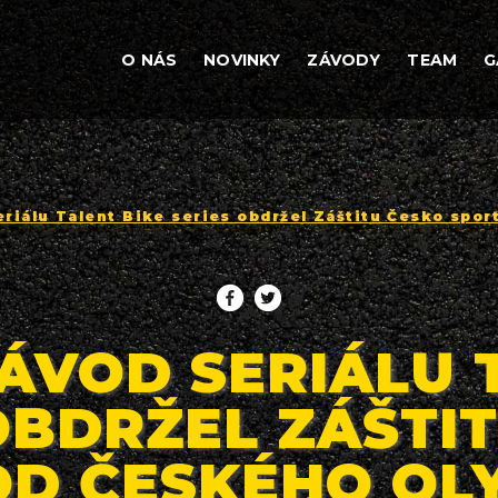
O NÁS
NOVINKY
ZÁVODY
TEAM
G
eriálu Talent Bike series obdržel Záštitu Česko spor
ÁVOD SERIÁLU 
OBDRŽEL ZÁŠTI
OD ČESKÉHO OL