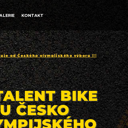
ALERIE
KONTAKT
tuje od Českého olympijského výboru !!!
TALENT BIKE
TU ČESKO
YMPIJSKÉHO