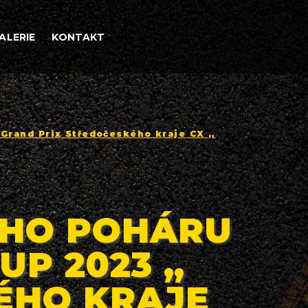
ALERIE
KONTAKT
 Grand Prix Středočeského kraje CX „
ÉHO POHÁRU
UP 2023 „
ÉHO KRAJE