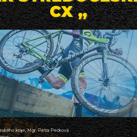
CX „
eského kraje, Mgr. Petra Pecková