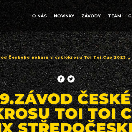
O NÁS
NOVINKY
ZÁVODY
TEAM
G
ávod Českého poháru v cyklokrosu Toi Toi Cup 2023 „
A 9.ZÁVOD ČESK
ROSU TOI TOI C
IX STŘEDOČESK